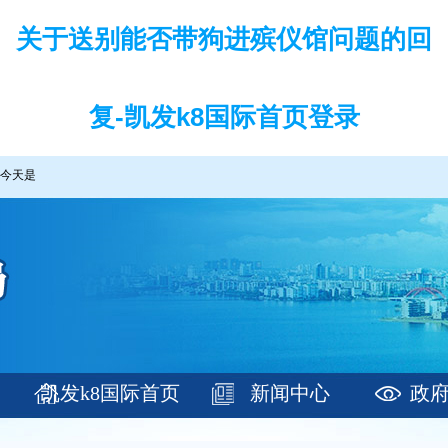
关于送别能否带狗进殡仪馆问题的回
复-凯发k8国际首页登录
今天是
凯发k8国际首页
新闻中心
政
登录