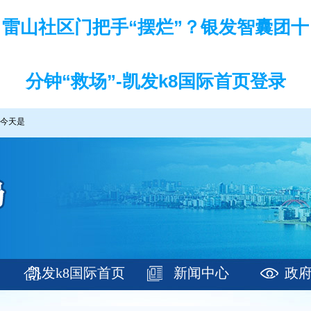
雷山社区门把手“摆烂”？银发智囊团十
分钟“救场”-凯发k8国际首页登录
今天是
凯发k8国际首页
新闻中心
政
登录