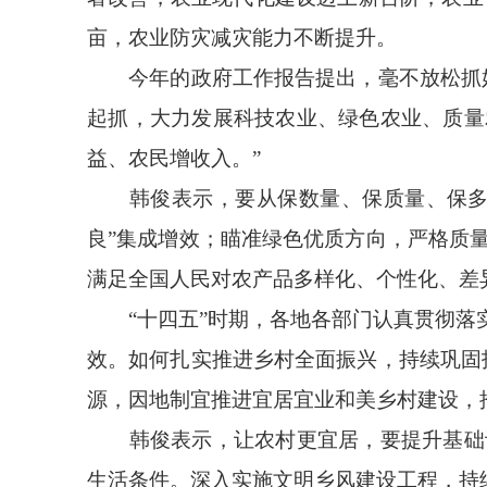
亩，农业防灾减灾能力不断提升。
今年的政府工作报告提出，毫不放松抓好
起抓，大力发展科技农业、绿色农业、质量
益、农民增收入。”
韩俊表示，要从保数量、保质量、保多样
良”集成增效；瞄准绿色优质方向，严格质
满足全国人民对农产品多样化、个性化、差
“十四五”时期，各地各部门认真贯彻落实
效。如何扎实推进乡村全面振兴，持续巩固
源，因地制宜推进宜居宜业和美乡村建设，
韩俊表示，让农村更宜居，要提升基础设
生活条件。深入实施文明乡风建设工程，持