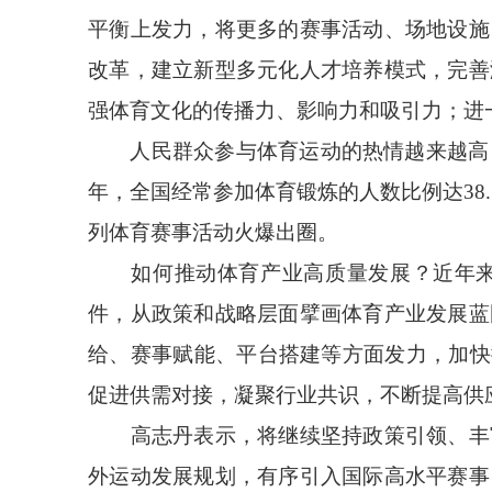
平衡上发力，将更多的赛事活动、场地设施
改革，建立新型多元化人才培养模式，完善
强体育文化的传播力、影响力和吸引力；进一
人民群众参与体育运动的热情越来越高，体
年，全国经常参加体育锻炼的人数比例达38.5%
列体育赛事活动火爆出圈。
如何推动体育产业高质量发展？近年来，
件，从政策和战略层面擘画体育产业发展蓝
给、赛事赋能、平台搭建等方面发力，加快
促进供需对接，凝聚行业共识，不断提高供
高志丹表示，将继续坚持政策引领、丰富
外运动发展规划，有序引入国际高水平赛事