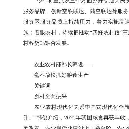
“今年将重点从三个方面办好交通为民实
服务品牌，创新空铁联运、陆空联运等服务
服务区服务品质上持续用力，着力实施高
施；着眼农村，持续把推动“四好农村路”
村客货邮融合发展。
农业农村部部长韩俊——
毫不放松抓好粮食生产
关键词
乡村全面振兴
农业农村现代化关系中国式现代化全局和
升。”韩俊介绍，2025年我国粮食再获丰
著改善，农业现代化建设迈上新台阶，农业智