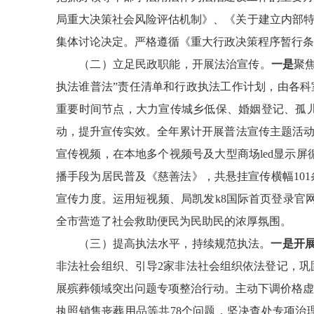
局重大决策社会风险评估机制
》
、《关于建立内部
集体讨论决定。
严格遵循《
重
大行政决策程序暂行条
（二）立足民政职能，开展法治宣传。
一是
聚
执法谁普法
”
责任清单
和
行政执法工作计划，
由各科
重要时间节点，大力宣传城乡低保、婚姻登记、孤
动，提升宣传实效。全年累计开展普法宣传主题活
宣传视频，在
本地多个
视频号及
大型商场
led
显示屏
播手段为居民普及《慈善法》，共悬挂宣传横幅
101
宣传力度。运用短视频、局凯发k8国际首页登录官
全市营造了社会救助便民为民助民的浓厚氛围。
（
三
）
提高执法水平，持续规范执法
。
一是开
非法社会组织、引导
2
家非法社会组织依法登记，巩
展殡葬领域突出问题专项整治行动。主动下调价格虚
执照销售丧葬用品等共
78
个问题，坚决查处专项治