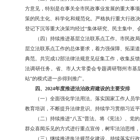
方意见，特别是在事关全市民政事业发展的重大事项
策的民主化、科学化和规范化。严格执行重大行政
登记下沉等重大决策均经过“集体研究、民主集中、
（四）持续推进基层立法联系点工作。
市民政局
层立法联系点工作的总体要求，着力强保障、拓渠道
典范。共完成
12
部法律法规意见征集工作，
收集反馈
法调研任务。省、市人大常委会专题调研鄂州市基
站”的模式进一步得到推广。
四、
2024
年度推进法治政府建设的主要安排
（一）
全面强化学法用法。
落实国家工作人员学
教育培训，不断提升法律意识。持续学习贯彻
习近平
（二）持续推进
“八五”普法。
将《宪法》、党的
群众喜闻乐见的方式进行重点宣传，树牢法治思维，
（三）继续推进执法规范化建设
。
持续落实行政