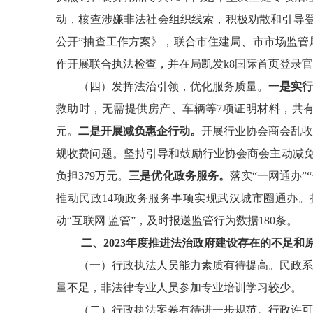
动，核查涉嫌非法社会组织线索，积极劝散和引导
公开”抽查工作方案》，联合市住建局、市市场监管
作开展联合执法检查，并在局凯发k8国际首页登录
（四）发挥法治引领，优化服务质量。
一是实行
救助时，无需提供房产、车辆等
7
项证明材料，共
元。
二是开展减负惠企行动。
开展行业协会商会乱收
规收费问题。坚持引导和鼓励行业协会商会主动减
负担
379
万元。
三是优化政务服务。
落实
“一网通办”
推动民政
14
项政务服务事项实现武汉城市圈通办。
动“互联网
监管”，及时报送监管行为数据
180
条。
二
、
2023
年度推进法治政府建设存在的不足和
（一）行政执法人员能力素质有待提高。
民政系
量不足，非法律专业人员参加专业培训学习较少。
（二）行政执法案卷有待
进一步
规范。
行政许可