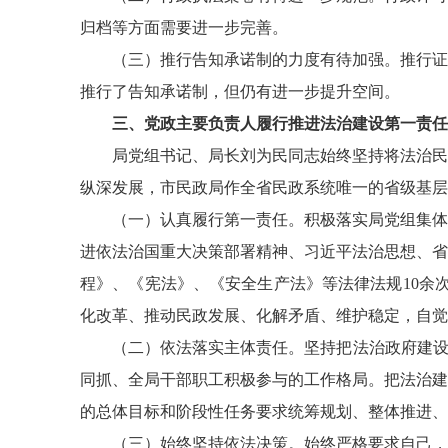
归档等方面需要进一步完善。
（三）推行告知承诺制的力度有待加强。
推行证
推行了告知承诺制，但仍有进一步提升空间。
三
、党政主要负责人履行推进法治建设第一责任
局党组书记、局长刘为民同志始终坚持将法治民
纵深发展，市民政局作全省民政系统唯一的省级基层
（一）认真履行第一责任。
积极落实局党组集体
进依法治国重大决策部署精神、习近平法治思想、省
程》、《宪法》、《安全生产法》等法律法规
10
余
化改革、推动民政发展、化解矛盾、维护稳定，自觉
（二）
依法落实主体责任
。
坚持把法治政府建
同抓、全局干部职工积极参与的工作格局。把法治建
的总体目标和阶段性任务要求统筹规划、整体推进
（三）始终坚持依法决策。
始终严格要求自己，