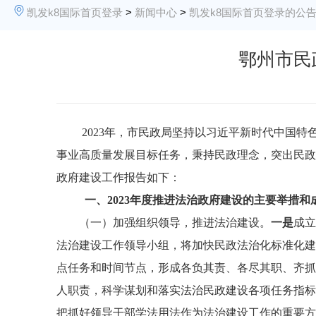
凯发k8国际首页登录
>
新闻中心
>
凯发k8国际首页登录的公
鄂州市民
202
3
年，市民政局
坚持以习近平新时代中国特
事业
高质量
发展目标任务，秉持民政理念，突出民政
政府建设工作报告如下：
一、
2023
年度推进法治政府建设的主要举措和
（一）加强组织领导，推进法治建设。
一是
成立
法治建设工作领导小组，将加快民政法治化标准化建
点任务和时间节点，形成各负其责、各尽其职、齐抓
人职责，科学谋划和落实法治民政建设各项任务指标
把抓好领导干部学法用法作为法治建设工作的重要方