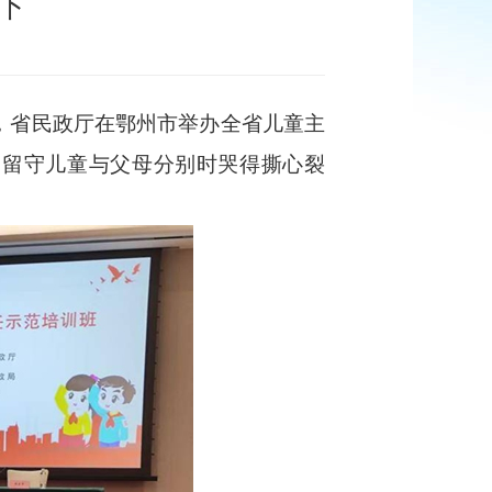
下
，省民政厅在鄂州市举办全省儿童主
中留守儿童与父母分别时哭得撕心裂