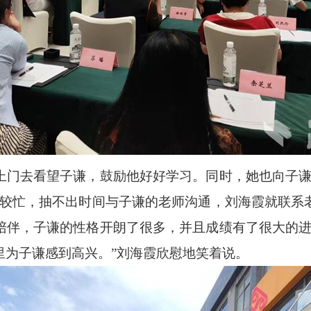
去看望子谦，鼓励他好好学习。同时，她也向子谦
比较忙，抽不出时间与子谦的老师沟通，刘海霞就联系
陪伴，子谦的性格开朗了很多，并且成绩有了很大的进
里为子谦感到高兴。”刘海霞欣慰地笑着说。