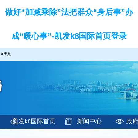
做好“加减乘除”法把群众“身后事”办
成“暖心事”-凯发k8国际首页登录
今天是
凯发k8国际首页
新闻中心
政
登录