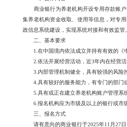
商业银行为养老机构开设专用存款账户
集养老机构资金收取、使用等信息，对专用
政信息系统建设，实现系统对接和有效监管
二、基本要求
1.
在中国境内依法成立并持有有效的《
2.
依法开展经营活动，近
3
年内在经营活
3.
内部管理机制健全，具有较强的风险
4.
具有较好的服务能力，有专门的部门
5.
具有或正在建立养老机构账户管理系
6.
报名机构应为市级及以上的银行或市
三、报名方式
请有意向的商业银行于
202
5
年
11
月
27
日