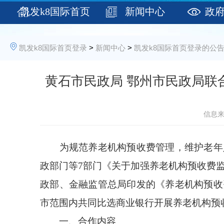
凯发k8国际首页
新闻中心
政
登录
凯发k8国际首页登录
>
新闻中心
>
凯发k8国际首页登录的公
黄石市民政局 鄂州市民政局联
信息来
为规范养老机构预收费管理，维护老年
政部门等
7部门《关于加强养老机构预收费
政部、金融监管总局印发
的
《养老机构预收
市范围内共同
比选商业银行开展养老机构预
一、合作内容