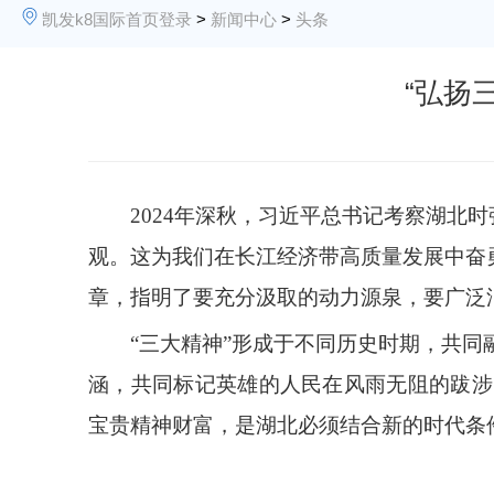
凯发k8国际首页登录
>
新闻中心
>
头条
“弘扬
2024年深秋，习近平总书记考察湖北
观。这为我们在长江经济带高质量发展中奋
章，指明了要充分汲取的动力源泉，要广泛
“三大精神”形成于不同历史时期，共同融
涵，共同标记英雄的人民在风雨无阻的跋涉
宝贵精神财富，是湖北必须结合新的时代条