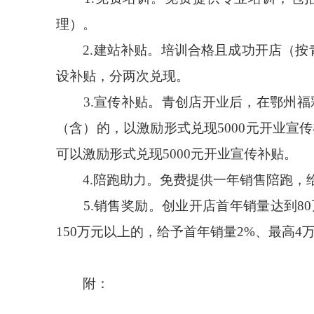
理）。
2.建站补贴。培训合格且成功开店（按青
设补贴，分两次兑现。
3.宣传补贴。青创店开业后，在鄂州福彩
（含）的，以激励形式兑现5000元开业宣
可以激励形式兑现5000元开业宣传补贴。
4.陪跑助力。免费提供一年销售陪跑，
5.销售奖励。创业开店首年销量达到80
150万元以上的，给予首年销量2%、最高
附：