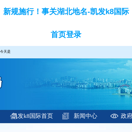
新规施行！事关湖北地名-凯发k8国际
首页登录
今天是
凯发k8国际首页
新闻中心
政
登录