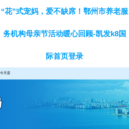
“花”式宠妈，爱不缺席！鄂州市养老服
务机构母亲节活动暖心回顾-凯发k8国
际首页登录
今天是