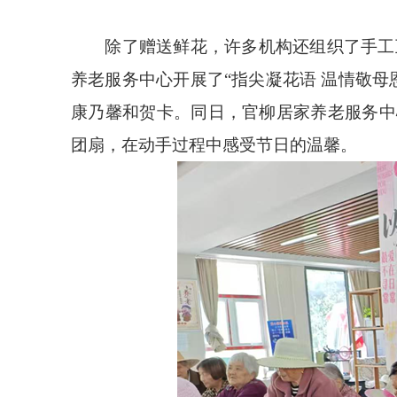
除了赠送鲜花，许多机构还组织了手工互
养老服务中心开展了“指尖凝花语 温情敬
康乃馨和贺卡。同日，官柳居家养老服务中
团扇，在动手过程中感受节日的温馨。