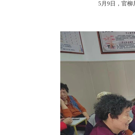
5月9日，官