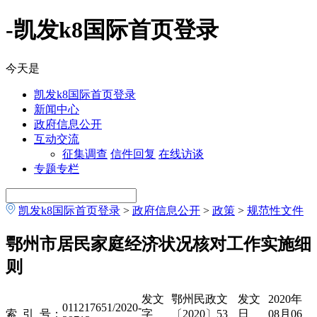
-凯发k8国际首页登录
今天是
凯发k8国际首页登录
新闻中心
政府信息公开
互动交流
征集调查
信件回复
在线访谈
专题专栏
凯发k8国际首页登录
>
政府信息公开
>
政策
>
规范性文件
鄂州市居民家庭经济状况核对工作实施细
则
发文
鄂州民政文
发文
2020年
011217651/2020-
索 引 号：
字
〔2020〕53
日
08月06