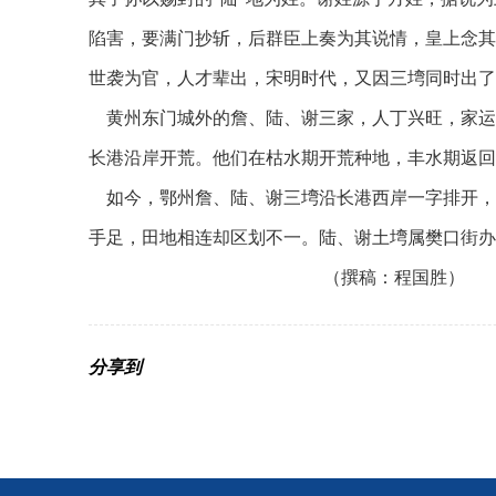
陷害，要满门抄斩，后群臣上奏为其说情，皇上念其
世袭为官，人才辈出，宋明时代，又因三
塆
同时出了
黄
州
东门城外的詹、陆、谢三家，人丁兴旺，家运
长港沿岸开荒。他们在枯水期开荒种地，丰水期返回
如今，鄂州詹、陆、谢三
塆
沿长港西岸一字排开，
手足，田地相连却区划不一。陆、谢土
塆
属樊口街办
（撰稿：
程国胜
）
分享到