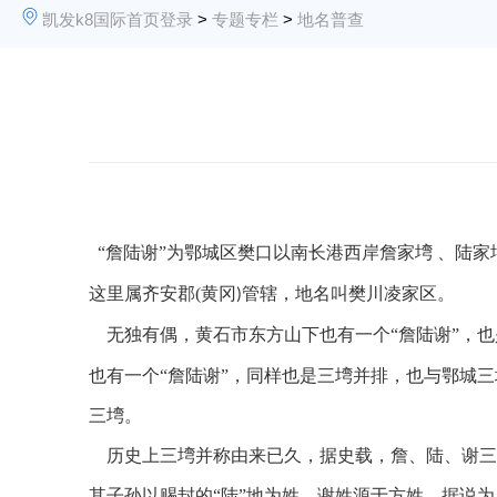
凯发k8国际首页登录
>
专题专栏
>
地名普查
“詹陆谢”为鄂城区樊口以南长港西岸詹家
塆
、陆家
这里属齐安郡
(
黄冈
管辖，地名叫樊川凌家区。
)
无独有偶，黄石市东方山下也有一个
“詹陆谢”，
也有一个“詹陆谢”，同样也是三
塆
并排，也与鄂城三
三
塆
。
历史上三
塆
并称由来已久，据史载，詹、陆、谢三
其子孙以赐封的
“陆”地为姓
。
谢姓源于方姓，据说为