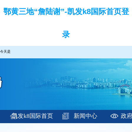
鄂黄三地“詹陆谢”-凯发k8国际首页登
录
今天是
凯发k8国际首页
新闻中心
政
登录