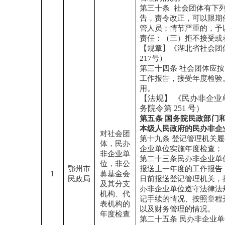
第三十条
社会团体有下
告，责令改正，可以限期
管人员；情节严重的，予
责任：（三）拒不接受或
【规章】《湖北省社会团
217
号）
第三十四条
社会团体应按
工作报告，接受年度检验
用。
【法规】
《民办非企业
务院令第
251
号）
第五条
国务院民政部门
本级人民政府的民办非企
对社会团
第十九条
登记管理机关履
体，民办
企业单位实施年度检查；
非企业单
第二十三条民办非企业单
位，非公
鄂州市
报送上一年度的工作报告
1
募基金会
民政局
日前报送登记管理机关，
及其分支
办非企业单位遵守法律法
机构、代
记手续的情况、按照章程
表机构的
以及财务管理的情况。
年度检查
第二十五条
民办非企业单