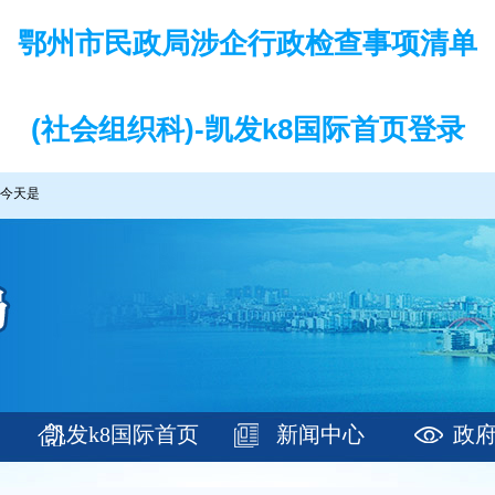
鄂州市民政局涉企行政检查事项清单
(社会组织科)-凯发k8国际首页登录
今天是
凯发k8国际首页
新闻中心
政
登录