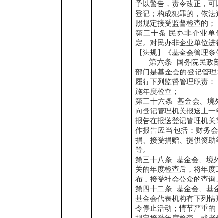
予以警告，责令改正，可
登记；构成犯罪的，依法
照规定接受监督检查的
；
第三十条
民办非企业单
定。对民办非企业单位进
【法规】《基金会管理条
第六条
国务院民政
部门是基金会的登记管
履行下列监督管理职责：
施年度检查
；
第三十六条
基金会、境
向登记管理机关报送上一
报告在报送登记管理机关
作报告应当包括：财务
捐、接受捐赠、提供资助
等。
第三十八条
基金会、境
关的年度检查后，将年度
布，接受社会公众的查询
第四十二条
基金会、基
基金会代表机构有下列情
令停止活动；情节严重的