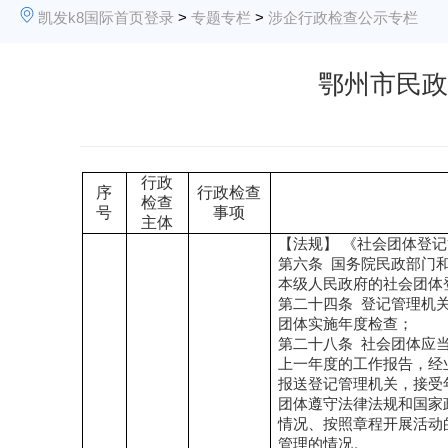
凯发k8国际首页登录
>
专题专栏
>
涉企行政检查公示专栏
鄂州市民政
行政
序
行政检查
检查
号
事项
主体
【法规】
《社会团体登记
第六条
国务院民政部门
本级人民政府的社会团体
第二十
四
条
登记管理机
团体实施年度检查；
第二十八条
社会团体应
上一年度的工作报告，经
报送登记管理机关，接受
团体遵守法律法规和国家
情况、按照章程开展活动
管理的情况。