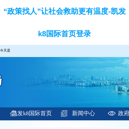
“政策找人”让社会救助更有温度-凯发
k8国际首页登录
今天是
凯发k8国际首页
新闻中心
政
登录