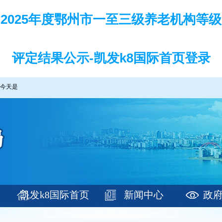
2025年度鄂州市一至三级养老机构等级
评定结果公示-凯发k8国际首页登录
今天是
凯发k8国际首页
新闻中心
政
登录