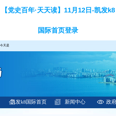
【党史百年·天天读】11月12日-凯发k8
国际首页登录
今天是
凯发k8国际首页
新闻中心
政
登录