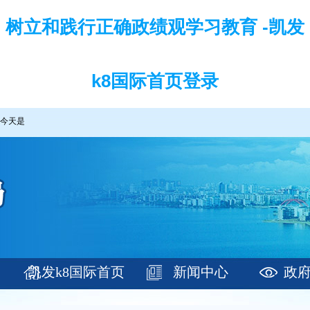
树立和践行正确政绩观学习教育 -凯发
k8国际首页登录
今天是
凯发k8国际首页
新闻中心
政
登录